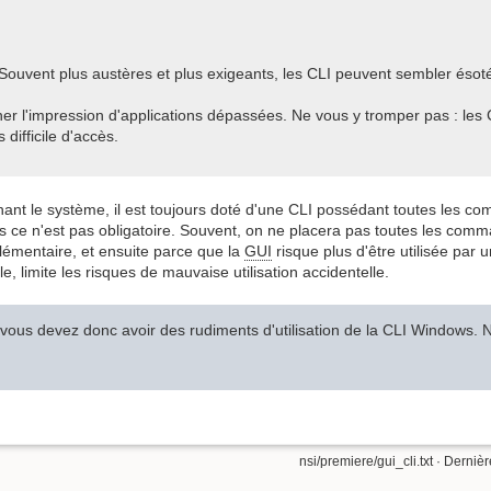
ouvent plus austères et plus exigeants, les CLI peuvent sembler ésoté
ner l'impression d'applications dépassées. Ne vous y tromper pas : les 
 difficile d'accès.
nant le système, il est toujours doté d'une CLI possédant toutes les co
 ce n'est pas obligatoire. Souvent, on ne placera pas toutes les com
lémentaire, et ensuite parce que la
GUI
risque plus d'être utilisée par u
le, limite les risques de mauvaise utilisation accidentelle.
 vous devez donc avoir des rudiments d'utilisation de la CLI Windows. N
nsi/premiere/gui_cli.txt
· Dernièr